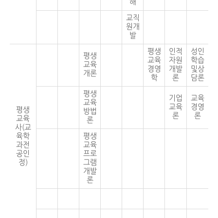
해
교직
원개
발
평생
인적
성인
평생
교육
자원
학습
교육
경영
개발
및상
개론
학
론
담론
평생
기업
교육
교육
교육
경영
평생
방법
론
론
교육
론
사(교
육학
평생
과전
교육
공인
프로
정)
그램
개발
론