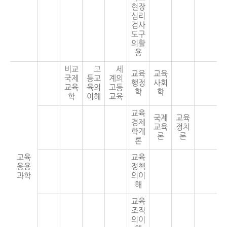
현장
심리
검사
도구
의활
용
비교
고
세
교육
교육
국제
등교
계의
행정
사회
교육
육의
고등
학
학
학
이해
교육
교육
국제
교육
경제
교육
정치
학개
론
론
론
교육
교육
응용
정책
과학
의이
해
교육
조직
의이