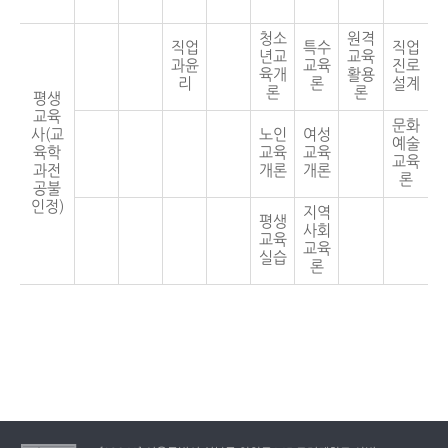
청소
원격
직업
특수
직업
년교
교육
과윤
교육
진로
육개
활용
리
론
설계
론
론
평생
교육
문화
사(교
노인
여성
예술
육학
교육
교육
교육
과전
개론
개론
론
공불
인정)
지역
평생
사회
교육
교육
실습
론