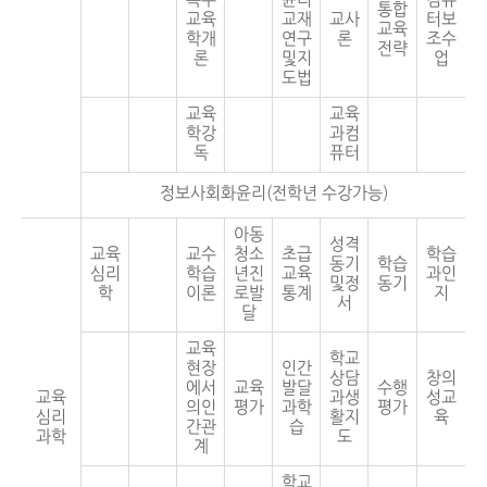
특수
윤리
컴퓨
통합
교육
교재
교사
터보
교육
학개
연구
론
조수
전략
론
및지
업
도법
교육
교육
학강
과컴
독
퓨터
정보사회화윤리(전학년 수강가능)
아동
성격
교육
교수
청소
초급
학습
동기
학습
심리
학습
년진
교육
과인
및정
동기
학
이론
로발
통계
지
서
달
교육
학교
현장
인간
상담
창의
에서
교육
발달
수행
교육
과생
성교
의인
평가
과학
평가
심리
활지
육
간관
습
과학
도
계
학교