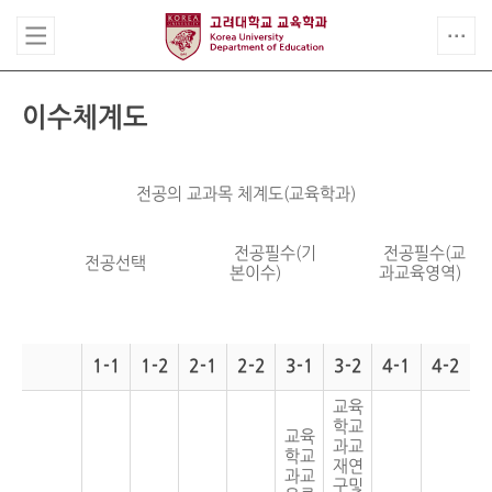
이수체계도
전공의 교과목 체계도(교육학과)
전공필수(기
전공필수(교
전공선택
본이수)
과교육영역)
1-1
1-2
2-1
2-2
3-1
3-2
4-1
4-2
교육
학교
교육
과교
학교
재연
과교
구및