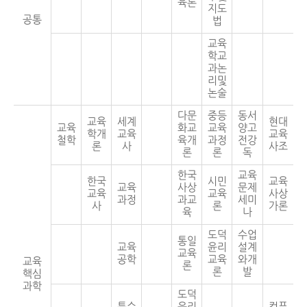
육론
지도
공통
법
교육
학교
과논
리및
논술
다문
중등
동서
교육
세계
현대
교육
화교
교육
양고
학개
교육
교육
철학
육개
과정
전강
론
사
사조
론
론
독
한국
교육
한국
시민
교육
교육
사상
문제
교육
교육
사상
과정
과교
세미
사
론
가론
육
나
도덕
수업
통일
교육
윤리
설계
교육
공학
교육
와개
교육
론
론
발
핵심
과학
도덕